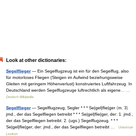
Look at other dictionaries:
Segelflieger
— Ein Segelflugzeug ist ein für den Segelflug, also
für motorloses Fliegen (Steigen im Aufwind beziehungsweise
Gleiten mit geringem Höhenverlust) konstruiertes Luftfahrzeug. In
Deutschland werden Segelflugzeuge luftrechtlich als eigene… …
Deutsch Wikipedia
Segelflieger
— Segelflugzeug; Segler * * * Se|gel|flie|ger 〈m. 3〉
jmd., der das Segelfliegen betreibt * * * Se|gel|flie|ger, der: 1. jmd.,
der das Segelfliegen betreibt. 2. (ugs.) Segelflugzeug. * * *
Se|gel|flie|ger, der: jmd., der das Segelfliegen betreibt …
Universal-
Lexikon