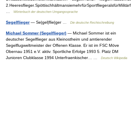
2.Heeresflieger.SpöttischhältmansiemehrfürSportfliegeralsfürMilitär
…
Wörterbuch der deutschen Umgangssprache
Segelflieger
— Se|gel|flie|ger …
Die deutsche Rechtschreibung
Michael Sommer (Segelflieger)
— Michael Sommer ist ein
deutscher Segelflieger aus Kleinostheim und amtierender
Segelflugweltmeister der Offenen Klasse. Er ist im FSC Möve
Obernau 1951 e.V. aktiv. Sportliche Erfolge 1993 5. Platz DM
Junioren Clubklasse 1994 Unterfraenkischer… …
Deutsch Wikipedia