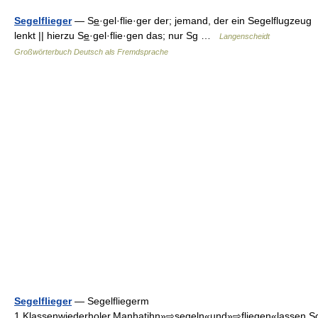
Segelflieger
— Se̲·gel·flie·ger der; jemand, der ein Segelflugzeug
lenkt || hierzu Se̲·gel·flie·gen das; nur Sg …
Langenscheidt
Großwörterbuch Deutsch als Fremdsprache
Segelflieger
— Segelfliegerm
1.Klassenwiederholer.Manhatihn»⇨segeln«und»⇨fliegen«lassen.Sc