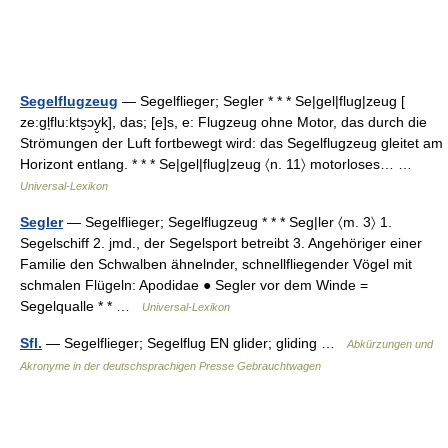
Segelflugzeug
— Segelflieger; Segler * * * Se|gel|flug|zeug [
ze:gl̩flu:kts̮ɔy̮k], das; [e]s, e: Flugzeug ohne Motor, das durch die
Strömungen der Luft fortbewegt wird: das Segelflugzeug gleitet am
Horizont entlang. * * * Se|gel|flug|zeug 〈n. 11〉 motorloses… …
Universal-Lexikon
Segler
— Segelflieger; Segelflugzeug * * * Seg|ler 〈m. 3〉 1.
Segelschiff 2. jmd., der Segelsport betreibt 3. Angehöriger einer
Familie den Schwalben ähnelnder, schnellfliegender Vögel mit
schmalen Flügeln: Apodidae ● Segler vor dem Winde =
Segelqualle * * …
Universal-Lexikon
Sfl.
— Segelflieger; Segelflug EN glider; gliding …
Abkürzungen und
Akronyme in der deutschsprachigen Presse Gebrauchtwagen